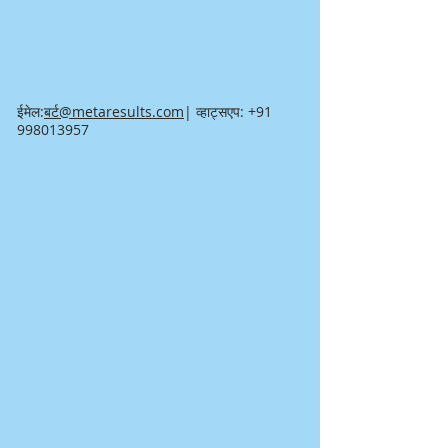
ईमेल:
बर्ट@metaresults.com
| व्हाट्सएप:
+91
998013957