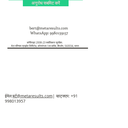
अनुरोध सबमिट करें
bert@metaresults.com
WhatsApp:
9980139157
कॉपीराइट 2008-23 सर्वाधिकार सुरक्षित.
मेटा परिणाम प्राइवेट लिमिटेड, कोरमंगला 1ला ब्लॉक, बैंगलोर, 560034, भारत
ईमेल:
बर्ट@metaresults.com
| व्हाट्सएप:
+91
998013957