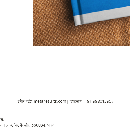
ईमेल:
बर्ट@metaresults.com
| व्हाट्सएप: +91 998013957
षित.
गला 1ला ब्लॉक, बैंगलोर, 560034, भारत