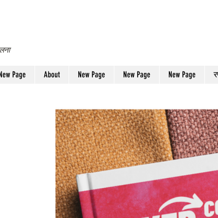
दलना
New Page
About
New Page
New Page
New Page
र