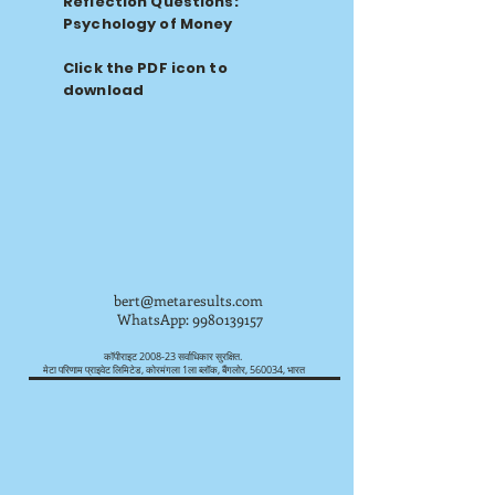
Reflection Questions:
Psychology of Money
Click the PDF icon to
download
bert@metaresults.com
WhatsApp:
9980139157
कॉपीराइट 2008-23 सर्वाधिकार सुरक्षित.
मेटा परिणाम प्राइवेट लिमिटेड, कोरमंगला 1ला ब्लॉक, बैंगलोर, 560034, भारत