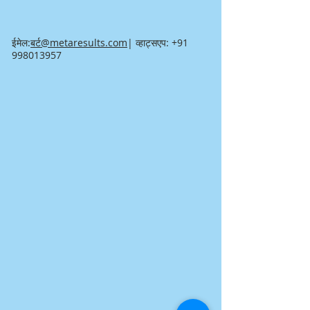
ईमेल:
बर्ट@metaresults.com
| व्हाट्सएप:
+91
998013957