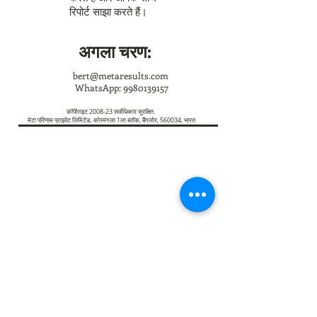
रिपोर्ट साझा करते हैं।
अगला चरण:
bert@metaresults.com
WhatsApp:
9980139157
कॉपीराइट 2008-23 सर्वाधिकार सुरक्षित.
मेटा परिणाम प्राइवेट लिमिटेड, कोरमंगला 1ला ब्लॉक, बैंगलोर, 560034, भारत
ईमेल:
बर्ट@metaresults.com
| व्हाट्सएप:
+91
998013957